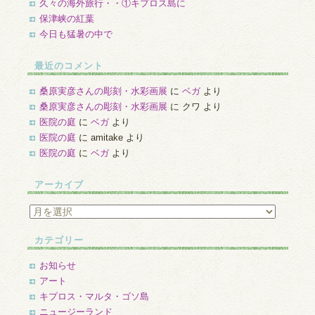
久々の海外旅行・・①キプロス島に
保津峡の紅葉
今日も猛暑の中で
最近のコメント
桑原実彦さんの彫刻・水彩画展
に
ベガ
より
桑原実彦さんの彫刻・水彩画展
に
クワ
より
医院の庭
に
ベガ
より
医院の庭
に
amitake
より
医院の庭
に
ベガ
より
アーカイブ
ア
ー
カ
カテゴリー
イ
ブ
お知らせ
アート
キプロス・マルタ・ゴソ島
ニュージーランド