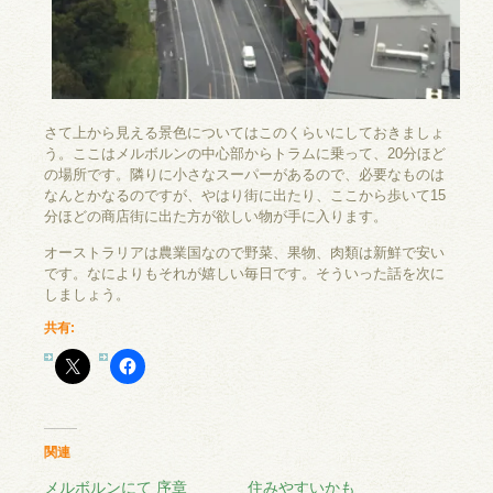
さて上から見える景色についてはこのくらいにしておきましょ
う。ここはメルボルンの中心部からトラムに乗って、20分ほど
の場所です。隣りに小さなスーパーがあるので、必要なものは
なんとかなるのですが、やはり街に出たり、ここから歩いて15
分ほどの商店街に出た方が欲しい物が手に入ります。
オーストラリアは農業国なので野菜、果物、肉類は新鮮で安い
です。なによりもそれが嬉しい毎日です。そういった話を次に
しましょう。
共有:
関連
メルボルンにて 序章
住みやすいかも