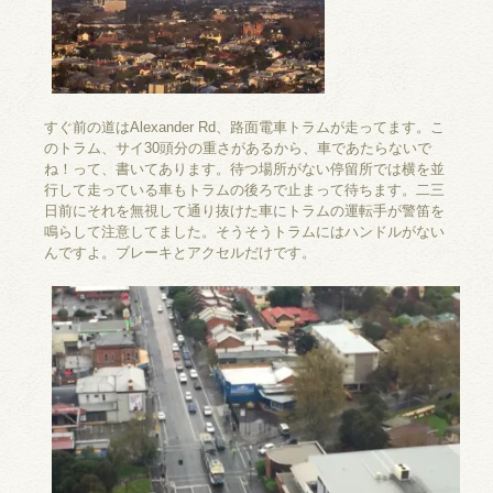
すぐ前の道はAlexander Rd、路面電車トラムが走ってます。こ
のトラム、サイ30頭分の重さがあるから、車であたらないで
ね！って、書いてあります。待つ場所がない停留所では横を並
行して走っている車もトラムの後ろで止まって待ちます。二三
日前にそれを無視して通り抜けた車にトラムの運転手が警笛を
鳴らして注意してました。そうそうトラムにはハンドルがない
んですよ。ブレーキとアクセルだけです。