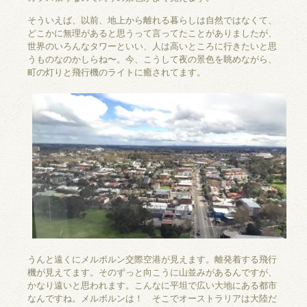
そういえば、以前、地上から離れる暮らしは自然ではなくて、
どこかに無理があると思うって言ってたことがありましたが、
世界のいろんなタワーといい、人は高いところに行きたいと思
うものなのかしらね〜。今、こうして夜の景色を眺めながら、
町の灯りと飛行機のライトに癒されてます。
うんと遠くにメルボルン交際空港が見えます。離発着する飛行
機が見えてます。そのずっと向こうに山並みがあるんですが、
かなり遠いと思われます。こんなに平坦で広い大地にある都市
なんですね。メルボルンは！ そこでオーストラリアは大陸だ