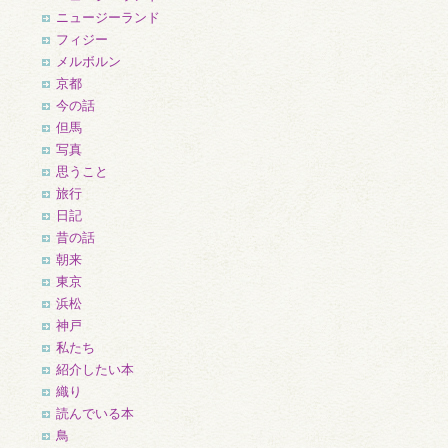
ニュージーランド
フィジー
メルボルン
京都
今の話
但馬
写真
思うこと
旅行
日記
昔の話
朝来
東京
浜松
神戸
私たち
紹介したい本
織り
読んでいる本
鳥