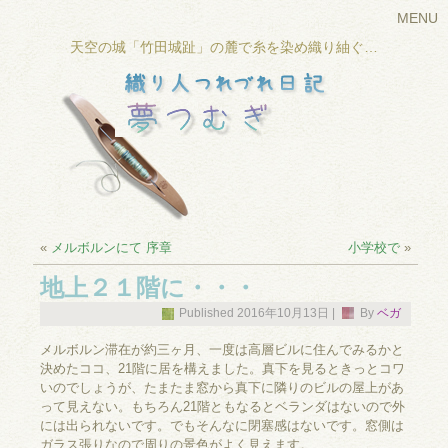
MENU
天空の城「竹田城趾」の麓で糸を染め織り紬ぐ…
«
メルボルンにて 序章
小学校で
»
地上２１階に・・・
Published
2016年10月13日
|
By
ベガ
メルボルン滞在が約三ヶ月、一度は高層ビルに住んでみるかと
決めたココ、21階に居を構えました。真下を見るときっとコワ
いのでしょうが、たまたま窓から真下に隣りのビルの屋上があ
って見えない。もちろん21階ともなるとベランダはないので外
には出られないです。でもそんなに閉塞感はないです。窓側は
ガラス張りなので周りの景色がよく見えます。