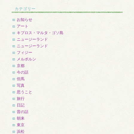
ー
カ
カテゴリー
イ
ブ
お知らせ
アート
キプロス・マルタ・ゴソ島
ニュージーランド
ニュージーランド
フィジー
メルボルン
京都
今の話
但馬
写真
思うこと
旅行
日記
昔の話
朝来
東京
浜松