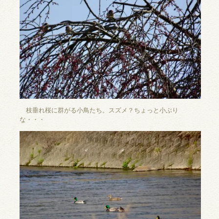
枝垂れ桜に群がる小鳥たち。スズメ？ちょっと小ぶり
な・・・