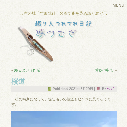
MENU
天空の城「竹田城趾」の麓で糸を染め織り紬ぐ…
«
織るという作業
黄砂の中で
»
桜道
Published
2021年3月29日
|
By
ベガ
桜の時期になって、堤防沿いの桜道もピンクに染まってま
す。