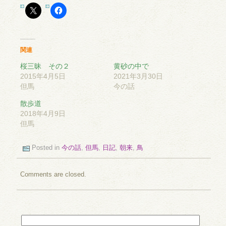
関連
桜三昧 その２
黄砂の中で
2015年4月5日
2021年3月30日
但馬
今の話
散歩道
2018年4月9日
但馬
Posted in
今の話
,
但馬
,
日記
,
朝来
,
鳥
Comments are closed.