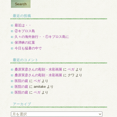
最近の投稿
最近は・・
②キプロス島
久々の海外旅行・・①キプロス島に
保津峡の紅葉
今日も猛暑の中で
最近のコメント
桑原実彦さんの彫刻・水彩画展
に
ベガ
より
桑原実彦さんの彫刻・水彩画展
に
クワ
より
医院の庭
に
ベガ
より
医院の庭
に
amitake
より
医院の庭
に
ベガ
より
アーカイブ
ア