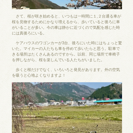
さて、桜が咲き始めると、いつもは一時間に１,２台通る車が
桜を見物するためにかなり増えるから、歩いていると後ろに車
がいることが多い。今の車は静かに近づくので気配を感じた時
には真後ろにいる。
ケアハウスのワゴンカーが3台、後ろにいた時にはちょっと驚
いた。マイカーの人たちも車を停めて歩いたらと思う。駐車で
きる場所はたくさんあるのですから。以前、同じ場所で車椅子
を押しながら、桜を楽しんでいる人たちがいました。
歩くと桜だけでなく、いろいろと発見があります。外の空気
を吸うと心地よくなりますよ！