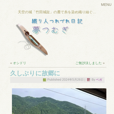
MENU
天空の城「竹田城趾」の麓で糸を染め織り紬ぐ…
«
オシドリ
ご無沙汰しました
»
久しぶりに故郷に
Published
2024年5月26日
|
By
ベガ