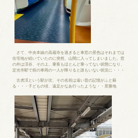
さて、中央本線の高蔵寺を過ぎると車窓の景色はそれまでは
住宅地が続いていたのに突然、山間に入ってしまいました。窓
の外は渓谷、その上、乗客もほとんど乗ってない状態になり、
定光寺駅で前の車両の一人が降りると誰もいない状況に・・・
古虎渓という駅が次、その名前は遠い昔の記憶がふと蘇
る・・・子どもの頃、遠足かなあ行ったような・・景勝地