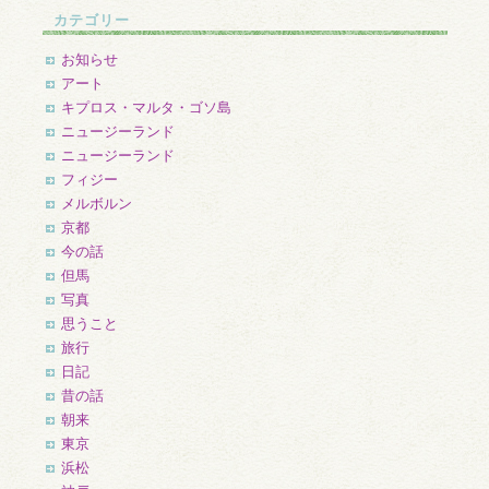
カ
カテゴリー
イ
ブ
お知らせ
アート
キプロス・マルタ・ゴソ島
ニュージーランド
ニュージーランド
フィジー
メルボルン
京都
今の話
但馬
写真
思うこと
旅行
日記
昔の話
朝来
東京
浜松