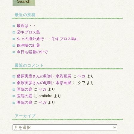
最近の投稿
最近は・・
②キプロス島
久々の海外旅行・・①キプロス島に
保津峡の紅葉
今日も猛暑の中で
最近のコメント
桑原実彦さんの彫刻・水彩画展
に
ベガ
より
桑原実彦さんの彫刻・水彩画展
に
クワ
より
医院の庭
に
ベガ
より
医院の庭
に
amitake
より
医院の庭
に
ベガ
より
アーカイブ
ア
ー