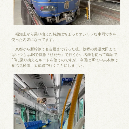
福知山から乗り換えた特急はちょっとオシャレな車両で木を
使った内装になってます。
京都から新幹線で名古屋まで行った後、故郷の美濃大田まで
はいつもはJRで特急『ひだ号』で行くか、名鉄を使って鵜沼で
JRに乗り換えるルートを使うのですが、今回はJRで中央本線で
多治見経由、太多線で行くことにしました。