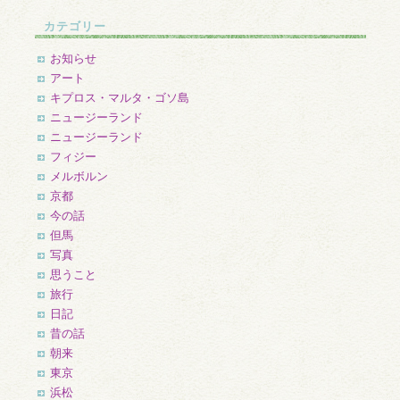
ー
カ
カテゴリー
イ
ブ
お知らせ
アート
キプロス・マルタ・ゴソ島
ニュージーランド
ニュージーランド
フィジー
メルボルン
京都
今の話
但馬
写真
思うこと
旅行
日記
昔の話
朝来
東京
浜松