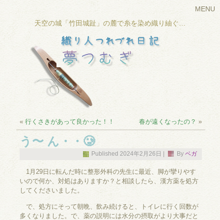
MENU
天空の城「竹田城趾」の麓で糸を染め織り紬ぐ…
«
行くさきがあって良かった！！
春が遠くなったの？
»
う〜 ん・・🥲
Published
2024年2月26日
|
By
ベガ
1月29日に転んだ時に整形外科の先生に最近、脚が攣りやす
いので何か、対処はありますか？と相談したら、漢方薬を処方
してくださいました。
で、処方にそって朝晩、飲み続けると、トイレに行く回数が
多くなりました。で、薬の説明には水分の摂取がより大事だと