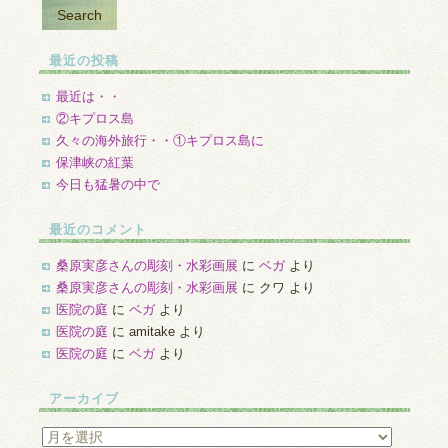
最近の投稿
最近は・・
②キプロス島
久々の海外旅行・・①キプロス島に
保津峡の紅葉
今日も猛暑の中で
最近のコメント
桑原実彦さんの彫刻・水彩画展
に
ベガ
より
桑原実彦さんの彫刻・水彩画展
に
クワ
より
医院の庭
に
ベガ
より
医院の庭
に
amitake
より
医院の庭
に
ベガ
より
アーカイブ
ア