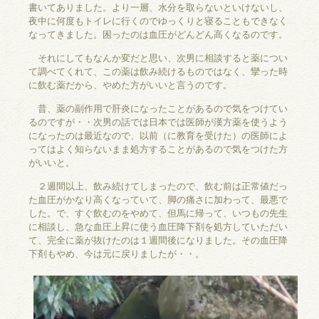
書いてありました。より一層、水分を取らないといけないし、
夜中に何度もトイレに行くのでゆっくりと寝ることもできなく
なってきました。困ったのは血圧がどんどん高くなるのです。
それにしてもなんか変だと思い、次男に相談すると薬につい
て調べてくれて、この薬は飲み続けるものではなく、攣った時
に飲む薬だから、やめた方がいいと言うのです。
昔、薬の副作用で肝炎になったことがあるので気をつけてい
るのですが・・次男の話では日本では医師が漢方薬を使うよう
になったのは最近なので、以前（に教育を受けた）の医師によ
ってはよく知らないまま処方することがあるので気をつけた方
がいいと。
２週間以上、飲み続けてしまったので、飲む前は正常値だっ
た血圧がかなり高くなっていて、脚の痛さに加わって、最悪で
した。で、すぐ飲むのをやめて、但馬に帰って、いつもの先生
に相談し、急な血圧上昇に使う血圧降下剤を処方していただい
て、完全に薬が抜けたのは１週間後になりました。その血圧降
下剤もやめ、今は元に戻りましたが・・。