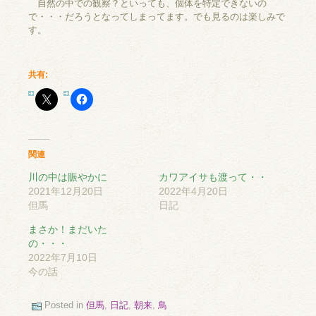
自然の中での観察？といっても、個体を特定できないの
で・・・だろうとなってしまってます。でも見るのは楽しみで
す。
共有:
関連
川の中は賑やかに
カワアイサも渡って・・
2021年12月20日
2022年4月20日
但馬
日記
まさか！まだいた
の・・・
2022年7月10日
今の話
Posted in
但馬
,
日記
,
朝来
,
鳥