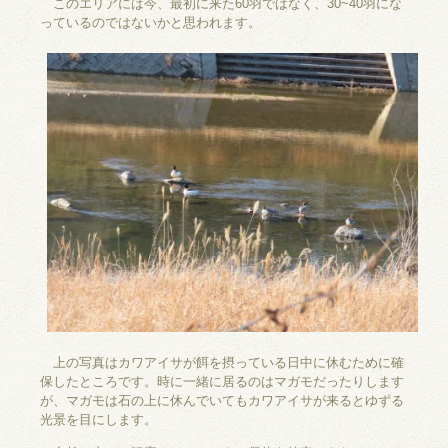
このエリアには今、最初に来た60羽ではなく、30~40羽にな
っているのではないかと思われます。
上の写真はカワアイサが餌を摂っている日中に休むために確
保したところです。時に一緒に居るのはマガモだったりします
が、マガモは石の上に休んでいてもカワアイサが来るとゆずる
光景を目にします。