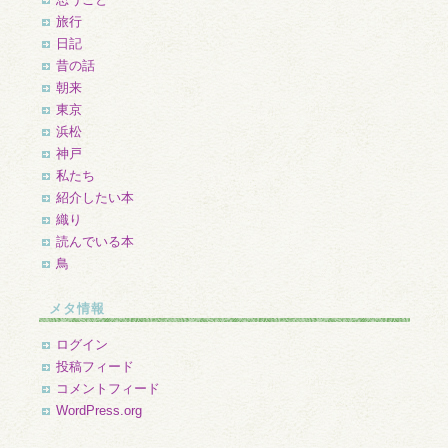
旅行
日記
昔の話
朝来
東京
浜松
神戸
私たち
紹介したい本
織り
読んでいる本
鳥
メタ情報
ログイン
投稿フィード
コメントフィード
WordPress.org