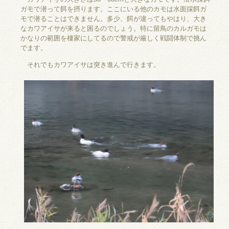
ガモで潜って餌を摂ります。ここにいる他のカモは水面採餌ガ
モで潜ることはできません。多少、餌が違ってもやはり、大き
なカワアイサが来ると困るのでしょう。特に留鳥のカルガモは
かなりの範囲を棲家にしてるので警戒が厳しく戦闘体制で挑ん
でます。
それでもカワアイサは突き進んで行きます。