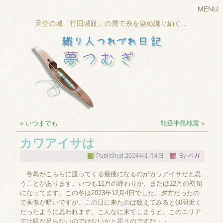
MENU
天空の城「竹田城趾」の麓で糸を染め織り紬ぐ…
«
いつまでも
能登半島地震
»
カワアイサは
Published
2024年1月4日
|
By
ベガ
冬鳥がこちらに渡ってくる最後になるのがカワアイサだと思
うことがあります。いつも11月の終わりか、または12月の初旬
になってます。この冬は2023年12月4日でした。夕方だったの
で画像が暗いですが、この日に来たのは数えてみると60羽近く
だったように思われます。こんなに来てしまうと、このエリア
では餌が足らないのではないかと思うのですが・・