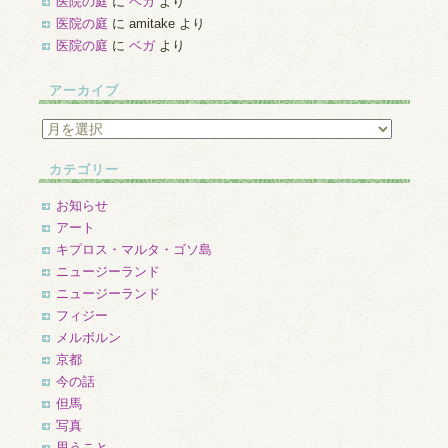
医院の庭
に
ベガ
より
医院の庭
に
amitake
より
医院の庭
に
ベガ
より
アーカイブ
ア
ー
カ
カテゴリー
イ
ブ
お知らせ
アート
キプロス・マルタ・ゴソ島
ニュージーランド
ニュージーランド
フィジー
メルボルン
京都
今の話
但馬
写真
思うこと