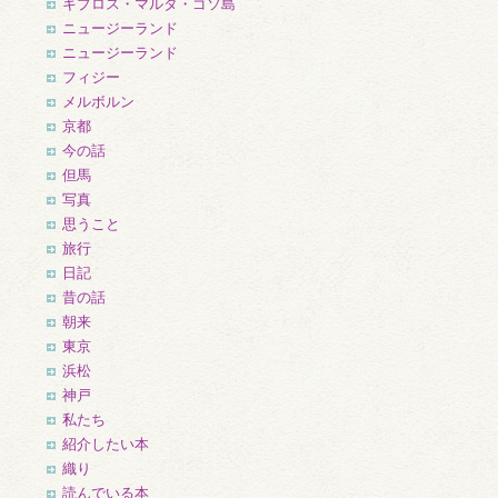
キプロス・マルタ・ゴソ島
ニュージーランド
ニュージーランド
フィジー
メルボルン
京都
今の話
但馬
写真
思うこと
旅行
日記
昔の話
朝来
東京
浜松
神戸
私たち
紹介したい本
織り
読んでいる本