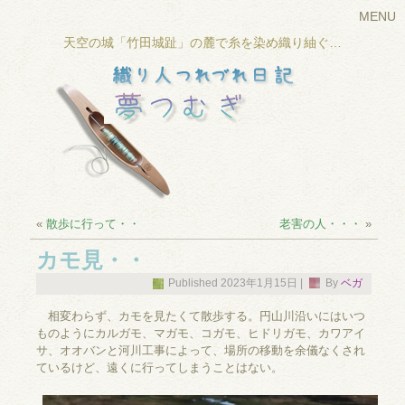
MENU
天空の城「竹田城趾」の麓で糸を染め織り紬ぐ…
«
散歩に行って・・
老害の人・・・
»
カモ見・・
Published
2023年1月15日
|
By
ベガ
相変わらず、カモを見たくて散歩する。円山川沿いにはいつ
ものようにカルガモ、マガモ、コガモ、ヒドリガモ、カワアイ
サ、オオバンと河川工事によって、場所の移動を余儀なくされ
ているけど、遠くに行ってしまうことはない。