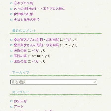
②キプロス島
久々の海外旅行・・①キプロス島に
保津峡の紅葉
今日も猛暑の中で
最近のコメント
桑原実彦さんの彫刻・水彩画展
に
ベガ
より
桑原実彦さんの彫刻・水彩画展
に
クワ
より
医院の庭
に
ベガ
より
医院の庭
に
amitake
より
医院の庭
に
ベガ
より
アーカイブ
ア
ー
カ
カテゴリー
イ
ブ
お知らせ
アート