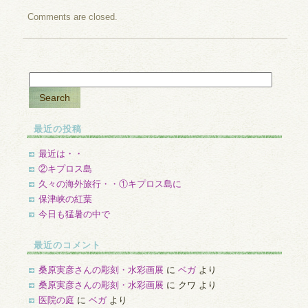
Comments are closed.
最近の投稿
最近は・・
②キプロス島
久々の海外旅行・・①キプロス島に
保津峡の紅葉
今日も猛暑の中で
最近のコメント
桑原実彦さんの彫刻・水彩画展
に
ベガ
より
桑原実彦さんの彫刻・水彩画展
に
クワ
より
医院の庭
に
ベガ
より