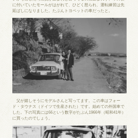
に付いていたモールがはがれて、ひどく怒られ、運転練習は先
延ばしになりました。たぶんトヨペットの車だったと。
父が嬉しそうにモデルさんと写ってます。この車はフォー
ド・タウナス（ドイツで生産された）です。始めての外国車で
した。下の写真には66という数字がたぶん1966年（昭和41年）
に買ったのでしょう。