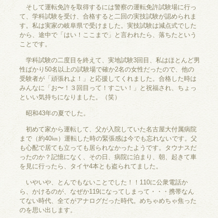
そして運転免許を取得するには警察の運転免許試験場に行っ
て、学科試験を受け、合格すると二回の実技試験が認められま
す。私は実家の岐阜県で受けました。実技試験は減点式でした
から、途中で「はい！ここまで」と言われたら、落ちたという
ことです。
学科試験の二度目を終えて、実地試験3回目、私はほとんど男
性ばかり50名以上の試験場で確か2名の女性だったので、他の
受験者が「頑張れよ！」と応援してくれました。合格した時は
みんなに「お〜！３回目って！すごい！」と祝福され、ちょっ
といい気持ちになりました。（笑）
昭和43年の夏でした。
初めて家から運転して、父が入院していた名古屋大付属病院
まで（約40㎞）運転した時の緊張感は今でも忘れないです。父
も心配で居ても立っても居られなかったようです。タウナスだ
ったのか？記憶になく、その日、病院に泊まり、朝、起きて車
を見に行ったら、タイヤ4本とも盗られてました。
いやいや、とんでもないことでした！！110に公衆電話か
ら、かけるのが、なぜか119になってしまって・・・携帯なん
てない時代、全てがアナログだった時代。めちゃめちゃ焦った
のを思い出します。