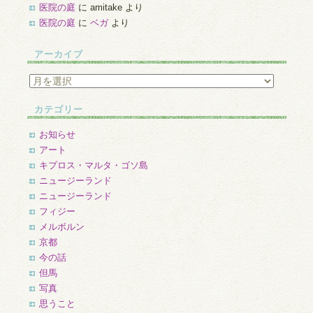
医院の庭
に
amitake
より
医院の庭
に
ベガ
より
アーカイブ
ア
ー
カ
カテゴリー
イ
ブ
お知らせ
アート
キプロス・マルタ・ゴソ島
ニュージーランド
ニュージーランド
フィジー
メルボルン
京都
今の話
但馬
写真
思うこと