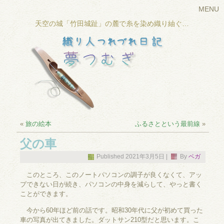
MENU
天空の城「竹田城趾」の麓で糸を染め織り紬ぐ…
«
旅の絵本
ふるさとという最前線
»
父の車
Published
2021年3月5日
|
By
ベガ
このところ、このノートパソコンの調子が良くなくて、アッ
プできない日が続き、パソコンの中身を減らして、やっと書く
ことができます。
今から60年ほど前の話です。昭和30年代に父が初めて買った
車の写真が出てきました。ダットサン210型だと思います。こ