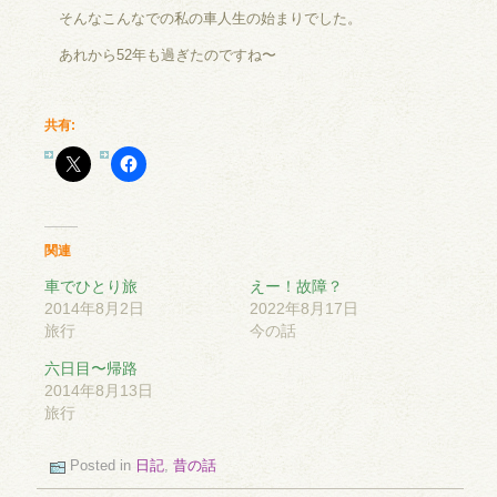
そんなこんなでの私の車人生の始まりでした。
あれから52年も過ぎたのですね〜
共有:
関連
車でひとり旅
えー！故障？
2014年8月2日
2022年8月17日
旅行
今の話
六日目〜帰路
2014年8月13日
旅行
Posted in
日記
,
昔の話