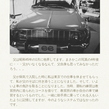
父は昭和45年の1月に他界してます。まさかこの写真の4年後
に・・・父がいなくなるなんて、父自身も思ってみなかっただ
ろう。。。
父が病気で入院した時に私は東京での仕事を休ませてもらっ
て、私が父のそばに付き添うことになりました。そして、いよ
いよ車の免許を取ることになりました。当時、運転の練習は教
習所内に造られたコースを借りて、教習所の車か自分の車で練
習するというものでした。一緒に助手席に乗ってくれる人もい
たように記憶してますが、今のようなシステムではなかったの
です。