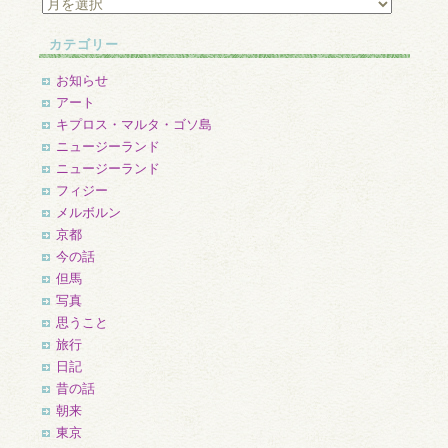
ア
ー
カ
カテゴリー
イ
ブ
お知らせ
アート
キプロス・マルタ・ゴソ島
ニュージーランド
ニュージーランド
フィジー
メルボルン
京都
今の話
但馬
写真
思うこと
旅行
日記
昔の話
朝来
東京