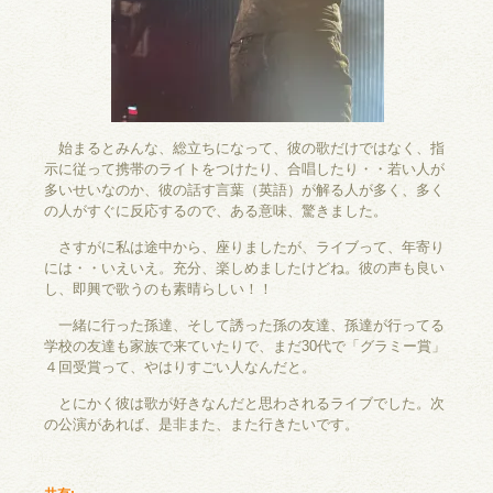
始まるとみんな、総立ちになって、彼の歌だけではなく、指
示に従って携帯のライトをつけたり、合唱したり・・若い人が
多いせいなのか、彼の話す言葉（英語）が解る人が多く、多く
の人がすぐに反応するので、ある意味、驚きました。
さすがに私は途中から、座りましたが、ライブって、年寄り
には・・いえいえ。充分、楽しめましたけどね。彼の声も良い
し、即興で歌うのも素晴らしい！！
一緒に行った孫達、そして誘った孫の友達、孫達が行ってる
学校の友達も家族で来ていたりで、まだ30代で「グラミー賞」
４回受賞って、やはりすごい人なんだと。
とにかく彼は歌が好きなんだと思わされるライブでした。次
の公演があれば、是非また、また行きたいです。