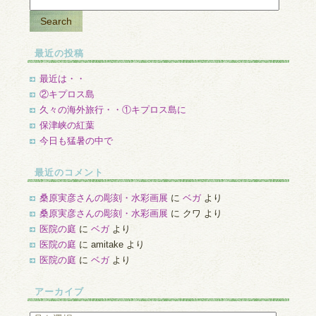
最近の投稿
最近は・・
②キプロス島
久々の海外旅行・・①キプロス島に
保津峡の紅葉
今日も猛暑の中で
最近のコメント
桑原実彦さんの彫刻・水彩画展
に
ベガ
より
桑原実彦さんの彫刻・水彩画展
に
クワ
より
医院の庭
に
ベガ
より
医院の庭
に
amitake
より
医院の庭
に
ベガ
より
アーカイブ