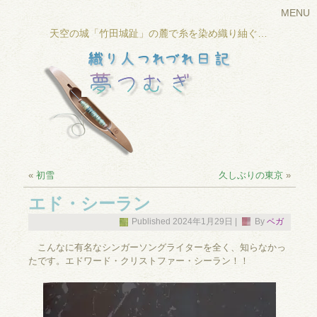
MENU
天空の城「竹田城趾」の麓で糸を染め織り紬ぐ…
«
初雪
久しぶりの東京
»
エド・シーラン
Published
2024年1月29日
|
By
ベガ
こんなに有名なシンガーソングライターを全く、知らなかっ
たです。エドワード・クリストファー・シーラン！！