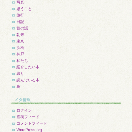
写真
思うこと
旅行
日記
昔の話
朝来
東京
浜松
神戸
私たち
紹介したい本
織り
読んでいる本
鳥
メタ情報
ログイン
投稿フィード
コメントフィード
WordPress.org