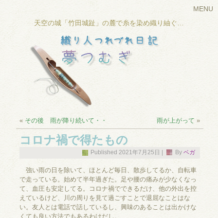
MENU
天空の城「竹田城趾」の麓で糸を染め織り紬ぐ…
«
その後 雨が降り続いて・・
雨が上がって
»
コロナ禍で得たもの
Published
2021年7月25日
|
By
ベガ
強い雨の日を除いて、ほとんど毎日、散歩してるか、自転車
で走っている。始めて半年過ぎた。足や腰の痛みが少なくなっ
て、血圧も安定してる。コロナ禍でできるだけ、他の外出を控
えているけど、川の周りを見て過ごすことで退屈なことはな
い。友人とは電話で話しているし、興味のあることは出かけな
くても良い方法でもあるわけだし。