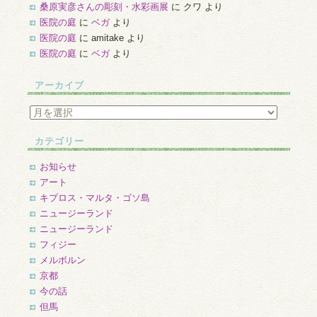
桑原実彦さんの彫刻・水彩画展
に
クワ
より
医院の庭
に
ベガ
より
医院の庭
に
amitake
より
医院の庭
に
ベガ
より
アーカイブ
ア
ー
カ
カテゴリー
イ
ブ
お知らせ
アート
キプロス・マルタ・ゴソ島
ニュージーランド
ニュージーランド
フィジー
メルボルン
京都
今の話
但馬