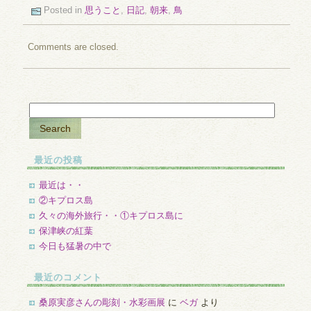
Posted in
思うこと
,
日記
,
朝来
,
鳥
Comments are closed.
最近の投稿
最近は・・
②キプロス島
久々の海外旅行・・①キプロス島に
保津峡の紅葉
今日も猛暑の中で
最近のコメント
桑原実彦さんの彫刻・水彩画展
に
ベガ
より