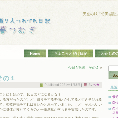
天空の城「竹田城趾
Home
ちょこっとだけ日記
わたしの
』
今日も散歩 その２
»
その１
Published
2021年4月3日
|
By
ベガ
最近
とにし始めて、10日ほどになるかな？
最
いる方だったのだけど、織りをする準備とかしてると行きそびれる
②
て、柔軟体操をすれば良いかと思っていました。けど、それもいい
久
かに身体が痩せてくるのと平衡感覚が落ちるを実感したのです。
ス