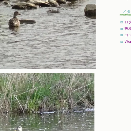
メタ
ロ
投
コ
Wor