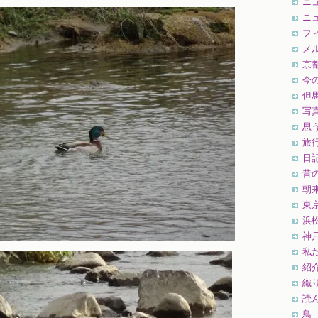
ニ
ニ
フ
メ
京
今
但
写
思
旅
日
昔
朝
東
浜
神
私
紹
織
読
鳥