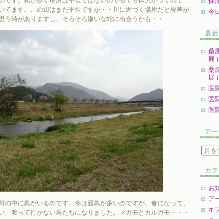
のです。私が歩く場所は平坦ではないので否でも体力がつくので
保
いてます。この辺はまだ平坦ですが・・川に近づく場所だと段差が
今
思う時がありますし、そろそろ嫌いな蛇に出会うかも・・
最近
桑
展
桑
展
医
医
医
アー
ア
ー
カ
カテ
イ
ブ
お
ア
川の中に鳥がいるのです。冬は渡鳥が多いのですが、春になって、
キ
い、渡って行かない鳥たちになりました。マガモとカルガモ・・・