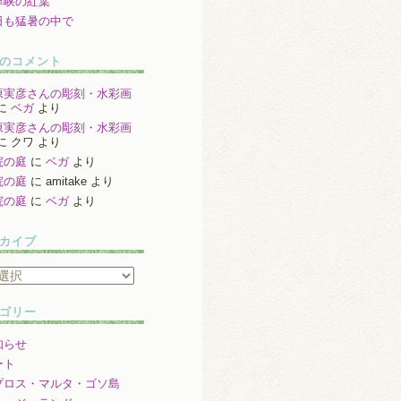
津峡の紅葉
日も猛暑の中で
のコメント
原実彦さんの彫刻・水彩画
に
ベガ
より
原実彦さんの彫刻・水彩画
に
クワ
より
院の庭
に
ベガ
より
院の庭
に
amitake
より
院の庭
に
ベガ
より
カイブ
ゴリー
知らせ
ート
プロス・マルタ・ゴソ島