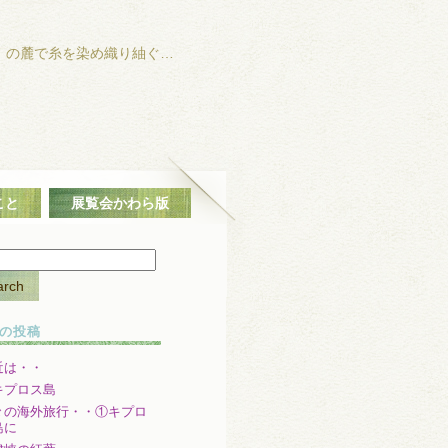
」の麓で糸を染め織り紬ぐ…
こと
展覧会かわら版
の投稿
近は・・
キプロス島
々の海外旅行・・①キプロ
島に