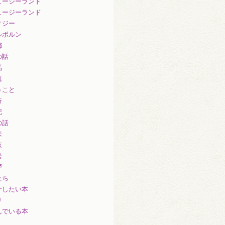
ュージーランド
ュージーランド
ィジー
ルボルン
都
の話
馬
真
うこと
行
記
の話
来
京
松
戸
たち
介したい本
り
んでいる本