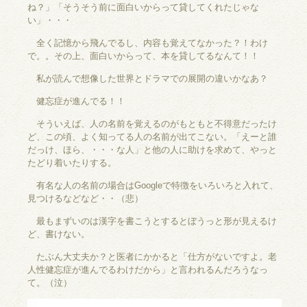
ね？」「そうそう前に面白いからって貸してくれたじゃな
い」・・・
全く記憶から飛んでるし、内容も覚えてなかった？！わけ
で。。その上、面白いからって、本を貸してるなんて！！
私が読んで想像した世界とドラマでの展開の違いかなあ？
健忘症が進んでる！！
そういえば、人の名前を覚えるのがもともと不得意だったけ
ど、この頃、よく知ってる人の名前が出てこない。「えーと誰
だっけ、ほら、・・・な人」と他の人に助けを求めて、やっと
たどり着いたりする。
有名な人の名前の場合はGoogleで特徴をいろいろと入れて、
見つけるなどなど・・（悲）
最もまずいのは漢字を書こうとするとぼうっと形が見えるけ
ど、書けない。
たぶん大丈夫か？と医者にかかると「仕方がないですよ。老
人性健忘症が進んでるわけだから」と言われるんだろうなっ
て。（泣）