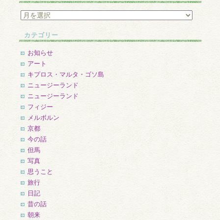
ア
ー
カ
カテゴリー
イ
ブ
お知らせ
アート
キプロス・マルタ・ゴソ島
ニュージーランド
ニュージーランド
フィジー
メルボルン
京都
今の話
但馬
写真
思うこと
旅行
日記
昔の話
朝来