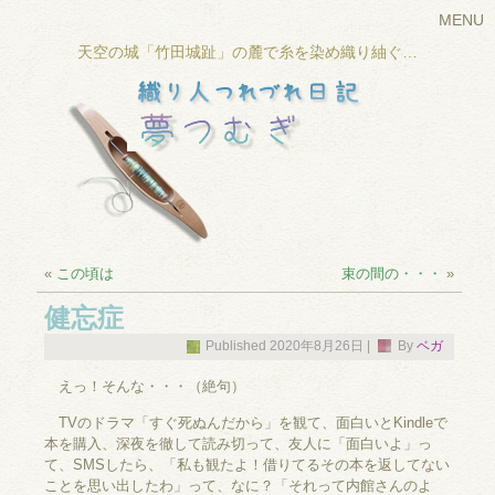
MENU
天空の城「竹田城趾」の麓で糸を染め織り紬ぐ…
«
この頃は
束の間の・・・
»
健忘症
Published
2020年8月26日
|
By
ベガ
えっ！そんな・・・（絶句）
TVのドラマ「すぐ死ぬんだから」を観て、面白いとKindleで
本を購入、深夜を徹して読み切って、友人に「面白いよ」っ
て、SMSしたら、「私も観たよ！借りてるその本を返してない
ことを思い出したわ」って、なに？「それって内館さんのよ