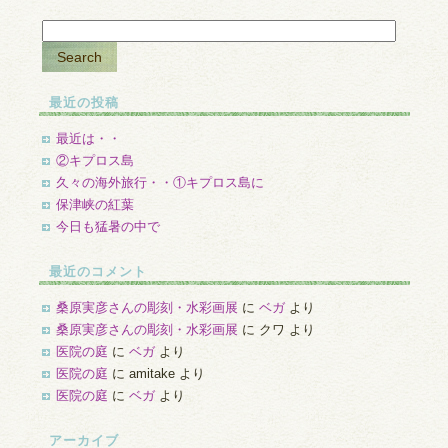
最近の投稿
最近は・・
②キプロス島
久々の海外旅行・・①キプロス島に
保津峡の紅葉
今日も猛暑の中で
最近のコメント
桑原実彦さんの彫刻・水彩画展
に
ベガ
より
桑原実彦さんの彫刻・水彩画展
に
クワ
より
医院の庭
に
ベガ
より
医院の庭
に
amitake
より
医院の庭
に
ベガ
より
アーカイブ