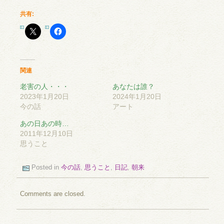
共有:
関連
老害の人・・・
あなたは誰？
2023年1月20日
2024年1月20日
今の話
アート
あの日あの時…
2011年12月10日
思うこと
Posted in
今の話
,
思うこと
,
日記
,
朝来
Comments are closed.