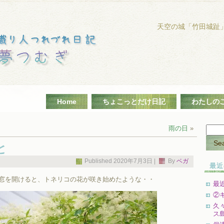
天空の城「竹田城趾
Home
ちょこっとだけ日記
わたしの
雨の日
»
と
Published
2020年7月3日
|
By
ベガ
最近
窓を開けると、トネリコの花が咲き始めたような・・
最
②
久
ス