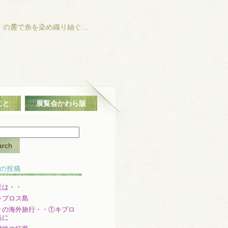
」の麓で糸を染め織り紬ぐ…
こと
展覧会かわら版
の投稿
近は・・
キプロス島
々の海外旅行・・①キプロ
島に