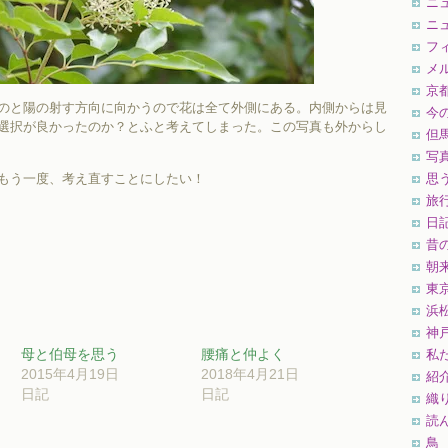
ニ
ニ
フ
メ
京
のと陽の射す方向に向かうので花は全て外側にある。内側からは見
今
選択が良かったのか？とふと考えてしまった。この写真も外からし
但
写
もう一度、考え直すことにしたい！
思
旅
日
昔
朝
東
浜
神
母と伯母を思う
腰痛と仲よく
私
2015年4月19日
2018年4月21日
紹
日記
日記
織
読
鳥