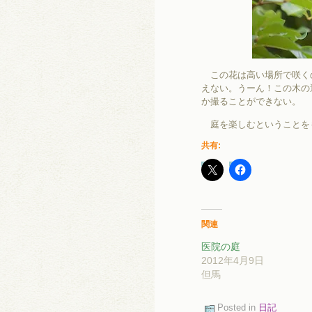
この花は高い場所で咲く
えない。うーん！この木の
か撮ることができない。
庭を楽しむということを
共有:
関連
医院の庭
2012年4月9日
但馬
Posted in
日記