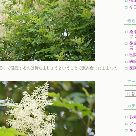
保
今
最近
桑
展
桑
展
医
医
るまで選定するのは待ちましょうということで混み合ったままなの
医
アー
ア
ー
カ
カテ
イ
ブ
お
ア
キ