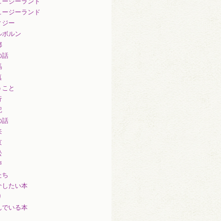
ュージーランド
ュージーランド
ィジー
ルボルン
都
の話
馬
真
うこと
行
記
の話
来
京
松
戸
たち
介したい本
り
んでいる本