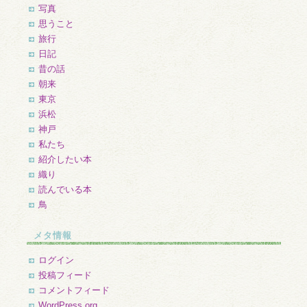
写真
思うこと
旅行
日記
昔の話
朝来
東京
浜松
神戸
私たち
紹介したい本
織り
読んでいる本
鳥
メタ情報
ログイン
投稿フィード
コメントフィード
WordPress.org