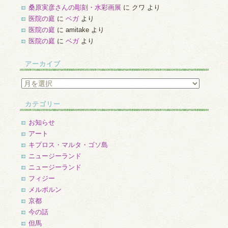
桑原実彦さんの彫刻・水彩画展
に
クワ
より
医院の庭
に
ベガ
より
医院の庭
に
amitake
より
医院の庭
に
ベガ
より
アーカイブ
ア
ー
カ
カテゴリー
イ
ブ
お知らせ
アート
キプロス・マルタ・ゴソ島
ニュージーランド
ニュージーランド
フィジー
メルボルン
京都
今の話
但馬