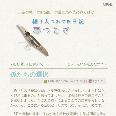
MENU
天空の城「竹田城趾」の麓で糸を染め織り紬ぐ…
«
むし暑い日が続いて・・・
えっ！老いが進んだの？
»
孫たちの選択
Published
2020年6月29日
|
By
ベガ
孫たちの学校は今日から夏季休暇に入りました。またしばら
く但馬に来るのかと思ってましたが、彼らは神戸で過ごすこと
を選択しました。たぶんコロナによるここでの自粛暮らしがな
かったら、ここに来る選択だったのではないかと思うのです。
3月の最初の週末、彼らが通う学校は翌週から学校閉鎖を決め