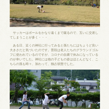
サッカーはボールをかなり遠くまで蹴るので、互いに交差し
てしまうことが多く・・・
ある日、近くの神社に行ってみると孫たちにはちょうど良い
大きさだと気づいたのです。普段は老人たちのグラウンドゴル
フに使われているのですが、コロナの自粛で休みになっている
のが幸いでした。神社には他の子どもの姿はほとんどなく、こ
ちらの孫も時々、加わって、独占状態でした。