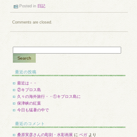
Posted in
日記
Comments are closed.
最近の投稿
最近は・・
②キプロス島
久々の海外旅行・・①キプロス島に
保津峡の紅葉
今日も猛暑の中で
最近のコメント
桑原実彦さんの彫刻・水彩画展
に
ベガ
より