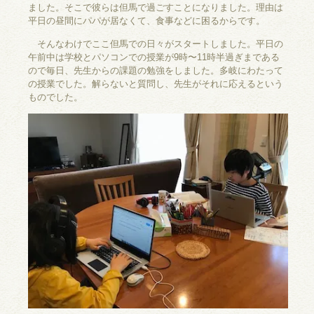
ました。そこで彼らは但馬で過ごすことになりました。理由は
平日の昼間にパパが居なくて、食事などに困るからです。
そんなわけでここ但馬での日々がスタートしました。平日の
午前中は学校とパソコンでの授業が9時〜11時半過ぎまである
ので毎日、先生からの課題の勉強をしました。多岐にわたって
の授業でした。解らないと質問し、先生がそれに応えるという
ものでした。