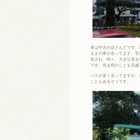
車は中古がほとんどです。
ままの車が走ってます。音
良され、時々、大きな音を
です。売る時のことを見越
バスが多く走ってますが、
こともあるそうです。