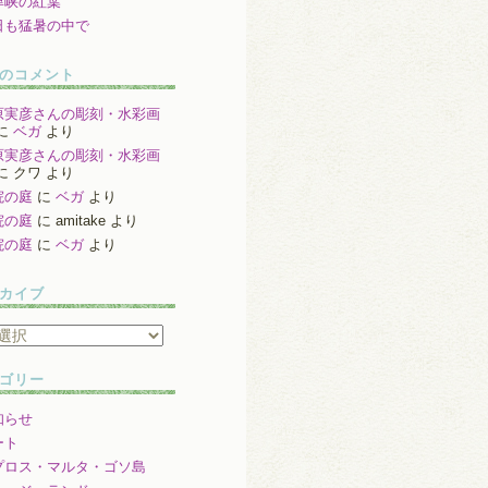
津峡の紅葉
日も猛暑の中で
のコメント
原実彦さんの彫刻・水彩画
に
ベガ
より
原実彦さんの彫刻・水彩画
に
クワ
より
院の庭
に
ベガ
より
院の庭
に
amitake
より
院の庭
に
ベガ
より
カイブ
ゴリー
知らせ
ート
プロス・マルタ・ゴソ島