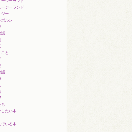
ュージーランド
ュージーランド
ィジー
ルボルン
都
の話
馬
真
うこと
行
記
の話
来
京
松
戸
たち
介したい本
り
んでいる本