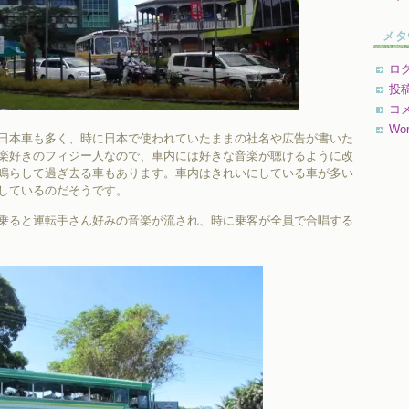
メタ
ロ
投
コ
Wor
日本車も多く、時に日本で使われていたままの社名や広告が書いた
楽好きのフィジー人なので、車内には好きな音楽が聴けるように改
鳴らして過ぎ去る車もあります。車内はきれいにしている車が多い
しているのだそうです。
乗ると運転手さん好みの音楽が流され、時に乗客が全員で合唱する