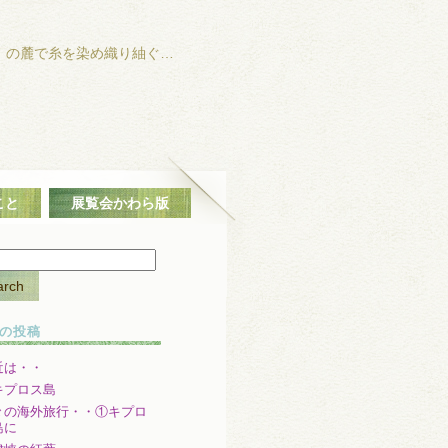
」の麓で糸を染め織り紬ぐ…
こと
展覧会かわら版
の投稿
近は・・
キプロス島
々の海外旅行・・①キプロ
島に