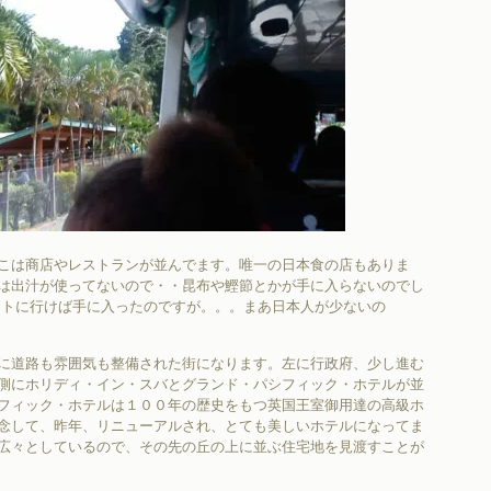
こは商店やレストランが並んでます。唯一の日本食の店もありま
は出汁が使ってないので・・昆布や鰹節とかが手に入らないのでし
ートに行けば手に入ったのですが。。。まあ日本人が少ないの
に道路も雰囲気も整備された街になります。左に行政府、少し進む
側にホリディ・イン・スバとグランド・パシフィック・ホテルが並
フィック・ホテルは１００年の歴史をもつ英国王室御用達の高級ホ
念して、昨年、リニューアルされ、とても美しいホテルになってま
広々としているので、その先の丘の上に並ぶ住宅地を見渡すことが