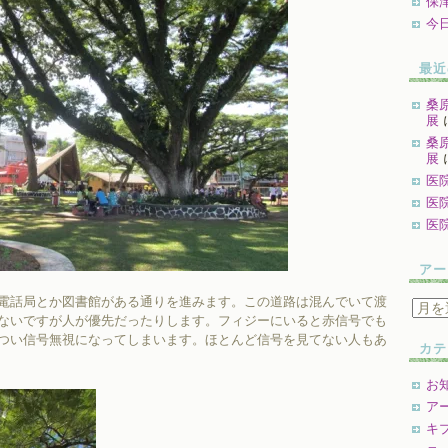
保
今
最近
桑
展
桑
展
医
医
医
アー
電話局とか図書館がある通りを進みます。この道路は混んでいて渡
ア
ないですが人が優先だったりします。フィジーにいると赤信号でも
ー
つい信号無視になってしまいます。ほとんど信号を見てない人もあ
カ
カテ
イ
ブ
お
ア
キ