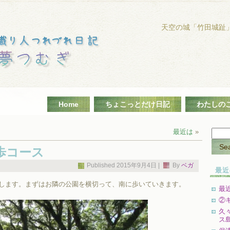
天空の城「竹田城趾
Home
ちょこっとだけ日記
わたしの
最近は
»
歩コース
Published
2015年9月4日
|
By
ベガ
最近
します。まずはお隣の公園を横切って、南に歩いていきます。
最
②
久
ス