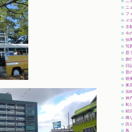
ニ
ニ
フ
メ
京
今
但
写
思
旅
日
昔
朝
東
浜
神
私
紹
織
読
鳥