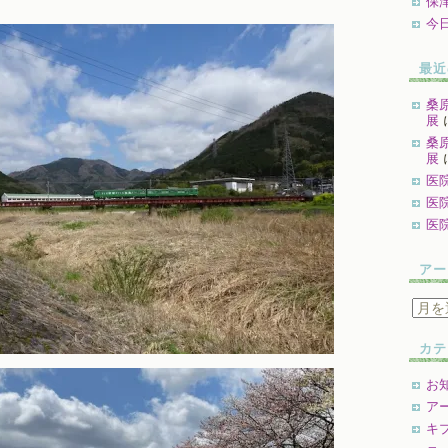
保
今
最近
桑
展
桑
展
医
医
医
アー
ア
ー
カ
カテ
イ
ブ
お
ア
キ