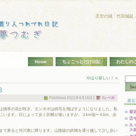
天空の城「竹田城趾
Home
ちょこっとだけ日記
わたしの
やはり寂しい！
»
３
Published
2021年4月16日
|
By
ベガ
最近
は雑草の花が咲き、タンポポは綿毛を飛ばすようになりました。私
最
にいます。日によって歩く距離が違いますが、２km強〜６km、歩
②
久
ス
まで来ると河川敷に降ります。山陰線の鉄橋を通り越して少し歩い