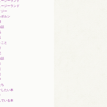
ュージーランド
ュージーランド
ィジー
ルボルン
都
の話
馬
真
うこと
行
記
の話
来
京
松
戸
たち
介したい本
り
んでいる本