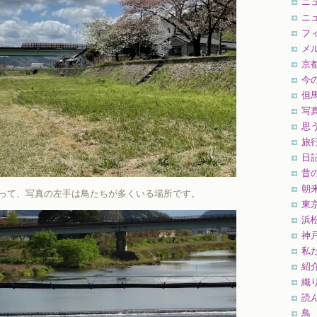
ニ
ニ
フ
メ
京
今
但
写
思
旅
日
昔
朝
って、写真の左手は鳥たちが多くいる場所です。
東
浜
神
私
紹
織
読
鳥