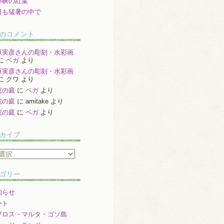
津峡の紅葉
日も猛暑の中で
のコメント
原実彦さんの彫刻・水彩画
に
ベガ
より
原実彦さんの彫刻・水彩画
に
クワ
より
院の庭
に
ベガ
より
院の庭
に
amitake
より
院の庭
に
ベガ
より
カイブ
ゴリー
知らせ
ート
プロス・マルタ・ゴソ島