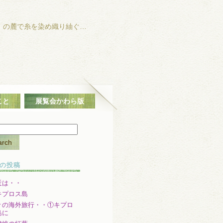
」の麓で糸を染め織り紬ぐ…
こと
展覧会かわら版
の投稿
近は・・
キプロス島
々の海外旅行・・①キプロ
島に